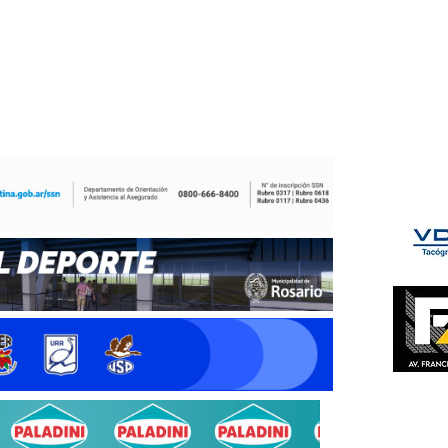
ÉS DEL TRY
INICIO
NOTICIAS
GALERÍA
rino y del Litoral