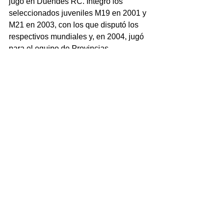
jugó en Duendes RC. Integró los 
seleccionados juveniles M19 en 2001 y 
M21 en 2003, con los que disputó los 
respectivos mundiales y, en 2004, jugó 
para el equipo de Provincias 
Argentinas.
scrum.
Comentarios
Escribir un comentario...