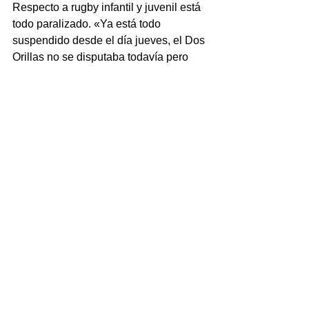
Respecto a rugby infantil y juvenil está 
todo paralizado. «Ya está todo 
suspendido desde el día jueves, el Dos 
Orillas no se disputaba todavía pero 
había amistosos al igual que los 
encuentros de rugby infantil quedan 
suspendidos. Y la actividad de los 
clubes están suspendidas, eso es 
importante que lo sepan, porque los 
clubes no tienen permitido entrenar. No 
puede haber reuniones de equipos, 
hasta tanto la UAR cambie esa 
determinación».
www.unosantafe.com.ar