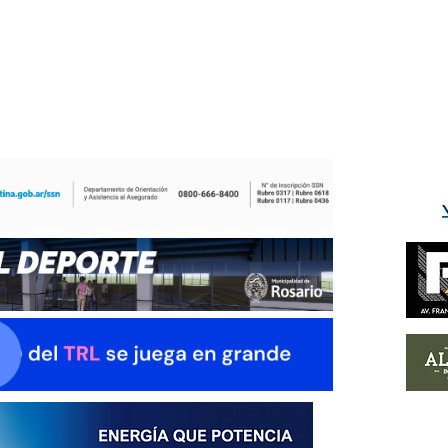
ÉS DEL TRY
INICIO
NOTICIAS
GALERÍA
rino y del Litoral