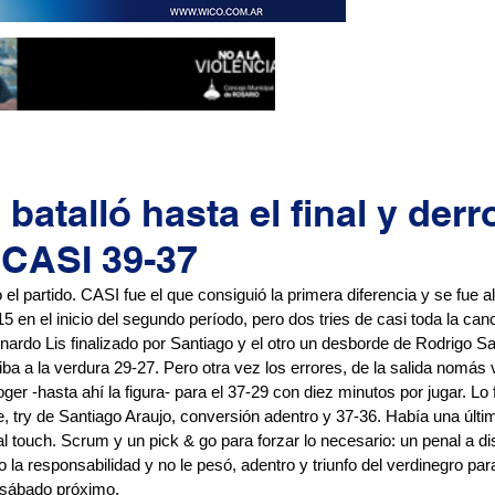
atalló hasta el final y derr
l CASI 39-37
o el partido. CASI fue el que consiguió la primera diferencia y se fue 
5 en el inicio del segundo período, pero dos tries de casi toda la ca
nardo Lis finalizado por Santiago y el otro un desborde de Rodrigo Sa
riba a la verdura 29-27. Pero otra vez los errores, de la salida nomás v
oger -hasta ahí la figura- para el 37-29 con diez minutos por jugar. Lo
le, try de Santiago Araujo, conversión adentro y 37-36. Había una última
al touch. Scrum y un pick & go para forzar lo necesario: un penal a dis
 la responsabilidad y no le pesó, adentro y triunfo del verdinegro para
l sábado próximo.