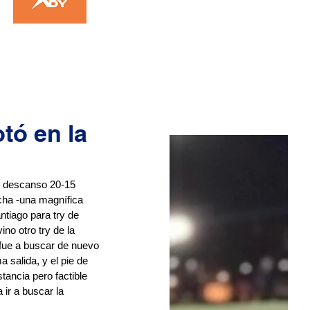
otó en la
al descanso 20-15 
ncha -una magnífica 
ntiago para try de 
ino otro try de la 
 fue a buscar de nuevo 
 salida, y el pie de 
tancia pero factible 
 ir a buscar la 