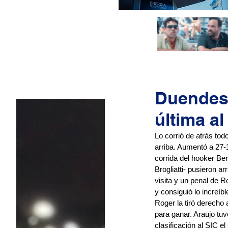
Duendes b
última a
Lo corrió de atrás tod
arriba. Aumentó a 27-1
corrida del hooker Ber
Brogliatti- pusieron ar
visita y un penal de R
y consiguió lo increíb
Roger la tiró derecho 
para ganar. Araujo tuvo
clasificación al SIC e