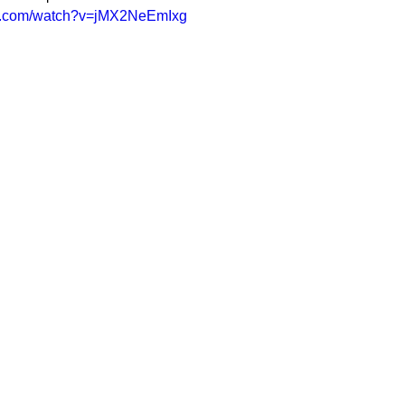
be.com/watch?v=jMX2NeEmIxg