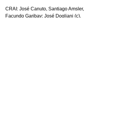
CRAI: José Canuto, Santiago Amsler, 
Facundo Garibay; José Dogliani (c), 
Joaquín Schierano; Emanuel 
Piermarini, José Gálvez, Gonzalo Colli; 
Alejandro Molinas (h), Francisco 
Alberto; Franco Radín, Matías Peón, 
Lucas Ordano, Lautaro Montini, Tomás 
Grenón.
Entrenadores: Alejandro Capobianco y 
Federico Fernández.