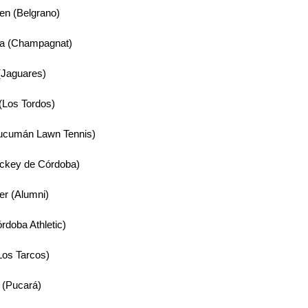
en (Belgrano)
na (Champagnat)
(Jaguares)
(Los Tordos)
Tucumán Lawn Tennis)
ockey de Córdoba)
er (Alumni)
rdoba Athletic)
(Los Tarcos)
 (Pucará)