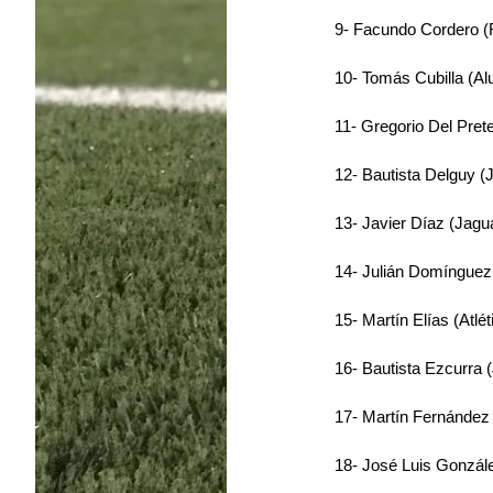
9- Facundo Cordero (
10- Tomás Cubilla (Al
11- Gregorio Del Pret
12- Bautista Delguy (
13- Javier Díaz (Jagu
14- Julián Domínguez
15- Martín Elías (Atlét
16- Bautista Ezcurra 
17- Martín Fernández 
18- José Luis Gonzá