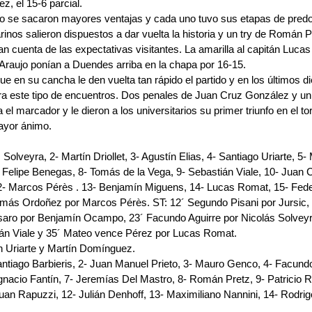
, el 15-6 parcial.
o no se sacaron mayores ventajas y cada uno tuvo sus etapas de predo
nos salieron dispuestos a dar vuelta la historia y un try de Román P
an cuenta de las expectativas visitantes. La amarilla al capitán Luca
 Araujo ponían a Duendes arriba en la chapa por 16-15.
e en su cancha le den vuelta tan rápido el partido y en los últimos d
para este tipo de encuentros. Dos penales de Juan Cruz González y un
 el marcador y le dieron a los universitarios su primer triunfo en el to
ayor ánimo.
olveyra, 2- Martín Driollet, 3- Agustín Elias, 4- Santiago Uriarte, 5- 
 Felipe Benegas, 8- Tomás de la Vega, 9- Sebastián Viale, 10- Juan 
 Marcos Pérès . 13- Benjamín Miguens, 14- Lucas Romat, 15- Feder
omás Ordoñez por Marcos Pérès. ST: 12´ Segundo Pisani por Jursic, 1
saro por Benjamín Ocampo, 23´ Facundo Aguirre por Nicolás Solveyr
ián Viale y 35´ Mateo vence Pérez por Lucas Romat.
n Uriarte y Martín Domínguez.
iago Barbieris, 2- Juan Manuel Prieto, 3- Mauro Genco, 4- Facundo
gnacio Fantín, 7- Jeremías Del Mastro, 8- Román Pretz, 9- Patricio R
uan Rapuzzi, 12- Julián Denhoff, 13- Maximiliano Nannini, 14- Rodrig