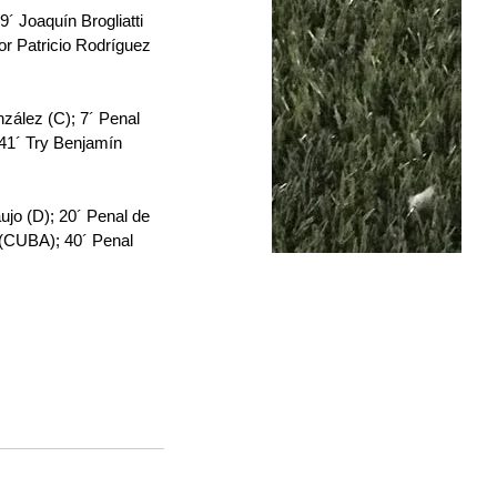
´ Joaquín Brogliatti 
or Patricio Rodríguez 
lez (C); 7´ Penal 
 41´ Try Benjamín 
 (D); 20´ Penal de 
 (CUBA); 40´ Penal 