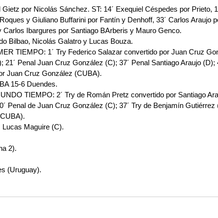
 Gietz por Nicolás Sánchez. ST: 14´ Exequiel Céspedes por Prieto, 19
Roques y Giuliano Buffarini por Fantín y Denhoff, 33´ Carlos Araujo p
 y Carlos Ibargures por Santiago BArberis y Mauro Genco.
o Bilbao, Nicolás Galatro y Lucas Bouza.
TIEMPO: 1´ Try Federico Salazar convertido por Juan Cruz Gonzá
); 21´ Penal Juan Cruz González (C); 37´ Penal Santiago Araujo (D);
or Juan Cruz González (CUBA).
UBA 15-6 Duendes.
O TIEMPO: 2´ Try de Román Pretz convertido por Santiago Araujo
30´ Penal de Juan Cruz González (C); 37´ Try de Benjamín Gutiérrez
(CUBA).
 Lucas Maguire (C).
a 2).
es (Uruguay).