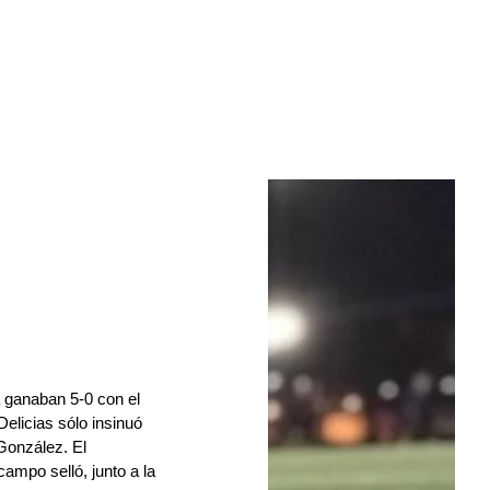
a ganaban 5-0 con el 
elicias sólo insinuó 
González. El 
ampo selló, junto a la 