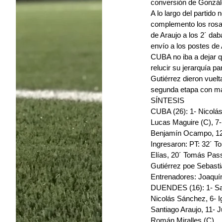
conversión de González
A lo largo del partid
complemento los rosari
de Araujo a los 2´ dab
envío a los postes de
CUBA no iba a dejar qu
relucir su jerarquía 
Gutiérrez dieron vuelta
segunda etapa con m
SÍNTESIS
CUBA (26): 1- Nicolás S
Lucas Maguire (C), 7-
Benjamín Ocampo, 12-
Ingresaron: PT: 32´ T
Elías, 20´ Tomás Pas
Gutiérrez poe Sebast
Entrenadores: Joaquí
DUENDES (16): 1- Sant
Nicolás Sánchez, 6- I
Santiago Araujo, 11- J
Román Miralles (C).