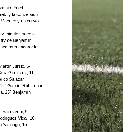
minio. En el 
retz y la conversión 
s Maguire y un nuevo 
iez minutos sacó a 
 try de Benjamín 
rneo para encarar la 
Martín Jursic, 6- 
Cruz González, 11- 
ico Salazar.
4´ Gabriel Rubira por 
a, 25´ Benjamín 
 Sacovechi, 5- 
odríguez Vidal, 10- 
o Santiago, 15- 