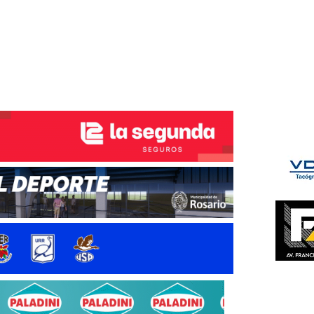
ÉS DEL TRY
INICIO
NOTICIAS
GALERÍA
rino y del Litoral