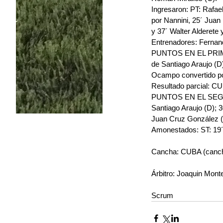
Ingresaron: PT: Rafael
por Nannini, 25´ Juan 
y 37´ Walter Alderete
Entrenadores: Fernand
PUNTOS EN EL PRIMER 
de Santiago Araujo (D
Ocampo convertido p
Resultado parcial: C
PUNTOS EN EL SEGUND
Santiago Araujo (D); 
Juan Cruz González 
Amonestados: ST: 19´
Cancha: CUBA (canch
Árbitro: Joaquin Mont
Scrum