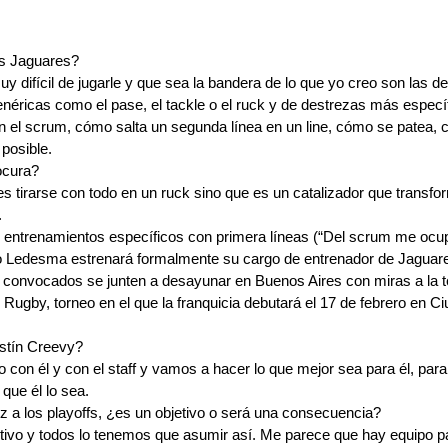
s Jaguares?
 difícil de jugarle y que sea la bandera de lo que yo creo son las de
néricas como el pase, el tackle o el ruck y de destrezas más especí
n el scrum, cómo salta un segunda línea en un line, cómo se patea, 
posible.
ocura?
es tirarse con todo en un ruck sino que es un catalizador que transfo
.
entrenamientos específicos con primera líneas (“Del scrum me ocup
o Ledesma estrenará formalmente su cargo de entrenador de Jaguare
s convocados se junten a desayunar en Buenos Aires con miras a la te
 Rugby, torneo en el que la franquicia debutará el 17 de febrero en Ci
stín Creevy?
 con él y con el staff y vamos a hacer lo que mejor sea para él, par
ue él lo sea.
z a los playoffs, ¿es un objetivo o será una consecuencia?
etivo y todos lo tenemos que asumir así. Me parece que hay equipo pa