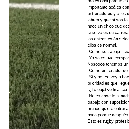
profesional porque es
importante acá es com
entrenadores y a los 
laburo y que si vos f
hace un chico que deci
si se va es su carrera
los chicos están sete
ellos es normal.
-Cómo se trabaja físi
-Yo ya estuve compara
Nosotros tenemos un p
-Como entrenador de 
-Sí y no. Yo voy a ha
prioridad es que llegu
-¿Tu objetivo final co
-No es casette ni nad
trabajo con suposicio
mundo quiere entrenar
nada porque después s
Esto es rugby profesi