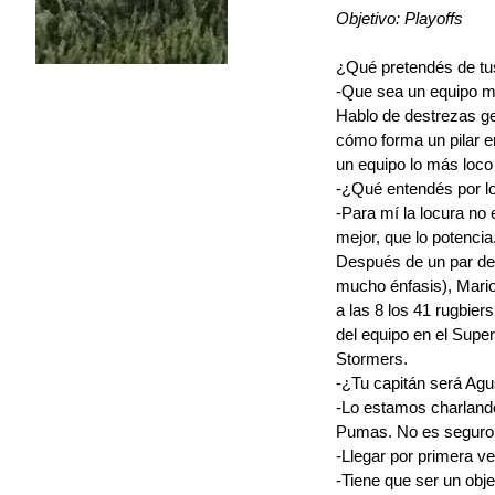
Objetivo: Playoffs
¿Qué pretendés de tu
-Que sea un equipo muy
Hablo de destrezas ge
cómo forma un pilar e
un equipo lo más loco 
-¿Qué entendés por l
-Para mí la locura no 
mejor, que lo potencia
Después de un par de 
mucho énfasis), Mari
a las 8 los 41 rugbier
del equipo en el Super
Stormers.
-¿Tu capitán será Agu
-Lo estamos charlando
Pumas. No es seguro q
-Llegar por primera ve
-Tiene que ser un obj