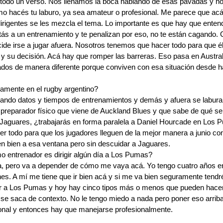
 todo un verso. Nos llenamos la boca hablando de esas pavadas y no e
o hacés tu laburo, ya sea amateur o profesional. Me parece que acá a
dirigentes se les mezcla el tema. Lo importante es que hay que enten
altás a un entrenamiento y te penalizan por eso, no te están cagando
de irse a jugar afuera. Nosotros tenemos que hacer todo para que él n
 y su decisión. Acá hay que romper las barreras. Eso pasa en Austral
ados de manera diferente porque conviven con esa situación desde h
camente en el rugby argentino?
ndo datos y tiempos de entrenamientos y demás y afuera se labura m
reparador físico que viene de Auckland Blues y que sabe de qué se 
Jaguares, ¿trabajarás en forma paralela a Daniel Hourcade en Los
cer todo para que los jugadores lleguen de la mejor manera a junio c
en bien a esa ventana pero sin descuidar a Jaguares.
mo entrenador es dirigir algún día a Los Pumas?
a, pero va a depender de cómo me vaya acá. Yo tengo cuatro años e
nes. A mí me tiene que ir bien acá y si me va bien seguramente tendr
 a Los Pumas y hoy hay cinco tipos más o menos que pueden hacerlo
e saca de contexto. No le tengo miedo a nada pero poner eso arriba d
onal y entonces hay que manejarse profesionalmente.