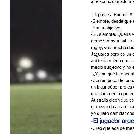
aire acondicionado me
-Llegaste a Buenos Ai
-Siempre, desde que e
-Era tu objetivo.
-Sí, siempre. Quería 
empezamos a hablar al
rugby, ves mucho des
Jaguares pero es un e
ahí te da miedo que la
medio subjetivo y no e
-¿Y con qué te encont
-Con un poco de todo.
un lugar súper profes
que dar cuenta que ven
Australia dicen que e
empezando a caminar. 
yo quiero cambiar co
-El jugador arg
-Creo que acá se mezc