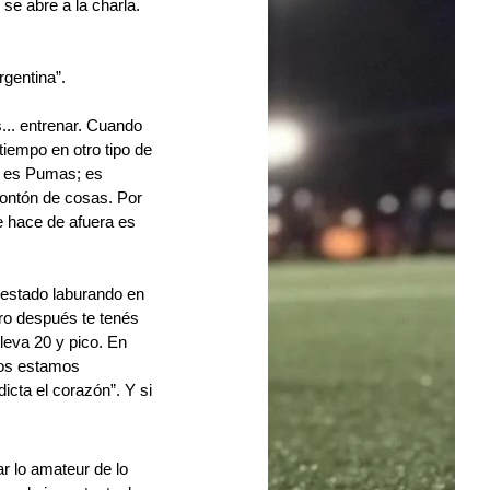
se abre a la charla.
rgentina”.
... entrenar. Cuando 
iempo en otro tipo de 
 es Pumas; es 
ontón de cosas. Por 
e hace de afuera es 
 estado laburando en 
ro después te tenés 
leva 20 y pico. En 
ros estamos 
ta el corazón”. Y si 
r lo amateur de lo 