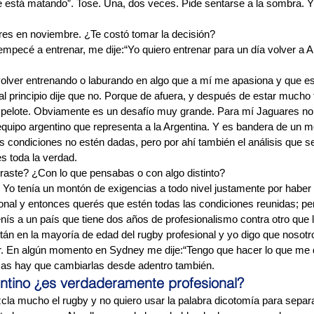
 está matando”. Tose. Una, dos veces. Pide sentarse a la sombra. Y 
res en noviembre. ¿Te costó tomar la decisión?
mpecé a entrenar, me dije:“Yo quiero entrenar para un día volver a A
volver entrenando o laburando en algo que a mí me apasiona y que es
 principio dije que no. Porque de afuera, y después de estar mucho t
pelote. Obviamente es un desafío muy grande. Para mí Jaguares no
quipo argentino que representa a la Argentina. Y es bandera de un m
s condiciones no estén dadas, pero por ahí también el análisis que s
s toda la verdad.
raste? ¿Con lo que pensabas o con algo distinto?
 Yo tenía un montón de exigencias a todo nivel justamente por haber
ional y entonces querés que estén todas las condiciones reunidas; pe
ís a un país que tiene dos años de profesionalismo contra otro que l
stán en la mayoría de edad del rugby profesional y yo digo que nosot
En algún momento en Sydney me dije:“Tengo que hacer lo que me dic
sas hay que cambiarlas desde adentro también.
entino ¿es verdaderamente profesional?
la mucho el rugby y no quiero usar la palabra dicotomía para separa