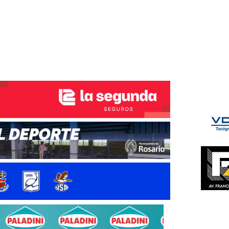
ÉS DEL TRY
INICIO
NOTICIAS
GALERÍA
rino y del Litoral