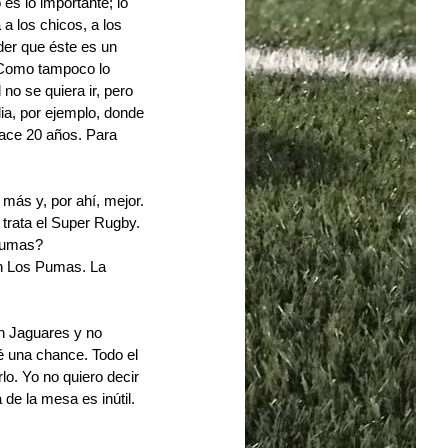
s lo importante; lo 
 los chicos, a los 
der que éste es un 
. Como tampoco lo 
o se quiera ir, pero 
ia, por ejemplo, donde 
ace 20 años. Para 
ás y, por ahí, mejor. 
trata el Super Rugby.
 Pumas?
on Los Pumas. La 
n Jaguares y no 
é una chance. Todo el 
. Yo no quiero decir 
e la mesa es inútil. 