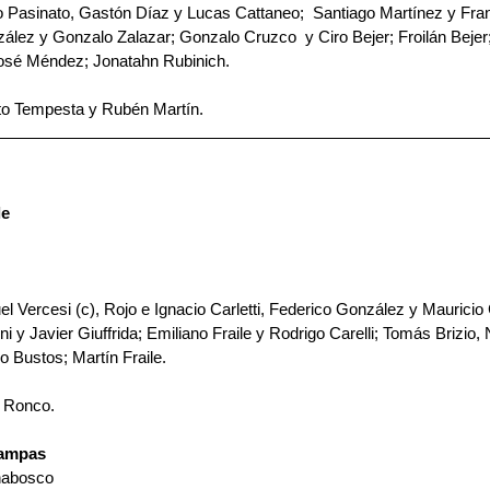
 Pasinato, Gastón Díaz y Lucas Cattaneo;  Santiago Martínez y Fran
ez y Gonzalo Zalazar; Gonzalo Cruzco  y Ciro Bejer; Froilán Bejer
osé Méndez; Jonatahn Rubinich.
to Tempesta y Rubén Martín.
le
l Vercesi (c), Rojo e Ignacio Carletti, Federico González y Mauricio
 y Javier Giuffrida; Emiliano Fraile y Rodrigo Carelli; Tomás Brizio, 
o Bustos; Martín Fraile.
o Ronco.
Pampas
nabosco