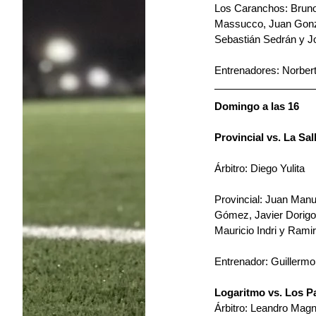
Los Caranchos: Bruno
Massucco, Juan Gonzál
Sebastián Sedrán y J
Entrenadores: Norber
Domingo a las 16
Provincial vs. La Sal
Árbitro: Diego Yulita
Provincial: Juan Manue
Gómez, Javier Dorigoni
Mauricio Indri y Ramir
Entrenador: Guillerm
Logaritmo vs. Los 
Árbitro: Leandro Mag