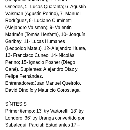
Omedes, 5- Lucas Quaranta; 6- Agustín 
Vaisman (Agustín Perino), 7- Manuel 
Rodríguez, 8- Luciano Cuminetti 
(Alejandro Vaisman); 9- Valentín 
Marimón (Tomás Herfarth), 10- Joaquín 
Garibay; 11- Lucas Humanes 
(Leopoldo Mateu), 12- Alejandro Huete, 
13- Francisco Cuneo, 14- Nicolás 
Perino; 15- Ignacio Posner (Diego 
Cané). Suplentes: Alejandro Díaz y 
Felipe Fernández. 
Entrenadores:Juan Manuel Queirolo, 
David Dinolfo y Mauricio Gorostiaga.
SÍNTESIS
Primer tiempo: 13´ try Vartorelli; 18´ try 
Londero; 36´ try Uranga convertido por 
Sabalegui. Parcial: Estudiantes 17 – 