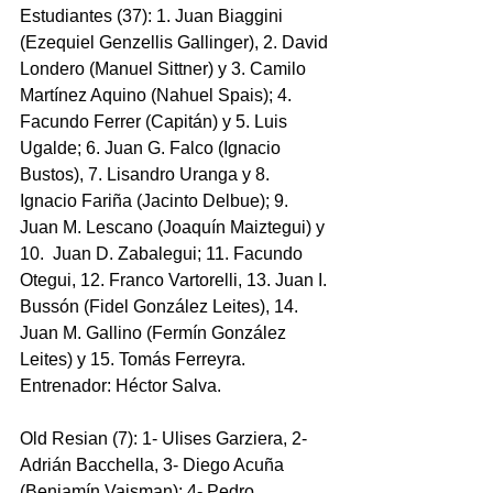
Estudiantes (37): 1. Juan Biaggini 
(Ezequiel Genzellis Gallinger), 2. David 
Londero (Manuel Sittner) y 3. Camilo 
Martínez Aquino (Nahuel Spais); 4.  
Facundo Ferrer (Capitán) y 5. Luis 
Ugalde; 6. Juan G. Falco (Ignacio 
Bustos), 7. Lisandro Uranga y 8.  
Ignacio Fariña (Jacinto Delbue); 9. 
Juan M. Lescano (Joaquín Maiztegui) y 
10.  Juan D. Zabalegui; 11. Facundo 
Otegui, 12. Franco Vartorelli, 13. Juan I. 
Bussón (Fidel González Leites), 14. 
Juan M. Gallino (Fermín González 
Leites) y 15. Tomás Ferreyra. 
Entrenador: Héctor Salva.
Old Resian (7): 1- Ulises Garziera, 2- 
Adrián Bacchella, 3- Diego Acuña 
(Benjamín Vaisman); 4- Pedro 